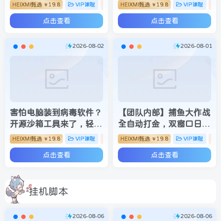
个小时，轻松月入过万，
形式对数据进行验证，简
HEIXMI甄选
19.8
VIP课程
搬砖项目
HEIXMI甄选
19.8
VIP课程
￥
￥
上不封顶
单易上手，日入300+
点击查看
点击查看
【揭秘】
2026-08-02
2026-08-01
害怕电脑装到病毒软件？
【团队内部】捕鱼大作战
开源沙箱工具来了，轻松
全自动打金，双窗口日入
隔离运行未知应用，还能
400+，附全套工具详细
HEIXMI甄选
19.8
VIP课程
搬砖项目
HEIXMI甄选
19.8
VIP课程
￥
￥
软件游戏无限多开！
教程【揭秘】
点击查看
点击查看
Sandboxie
挂机脚本
2026-08-06
2026-08-06