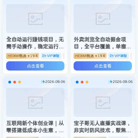
全自动运行賺钱项目，无
外卖浏览全自动掘金项
需手动操作，稳定运行长
目，全平台覆盖，单窗口
期可做，新手副业首选
一天30+，可批量矩阵
HEIXMI甄选
19.8
VIP课程
脚本挂机
HEIXMI甄选
19.8
VIP课程
￥
￥
【揭秘】
做，轻松日入500+【揭
点击查看
点击查看
秘】
2026-08-06
2026-08-06
互联网新个体创业课｜从
宝子哥无人直播实战课，
零搭建低成本小生意，商
非实时防风技术，聚焦抖
业思维+商业模式+流量
音快手等平台直播带货，