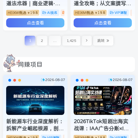
道法术器｜商业逻辑·小
道全攻略；从文案撰写到
红书流量·AI智能体｜低
声音克隆部署，系统掌握
HEIXMI甄选
19.8
AI技术
VIP课程
HEIXMI甄选
19.8
VIP课程
￥
￥
成本打造个人变现小生意
涨粉变现双赢制作技术
点击查看
点击查看
全套教学
1
2
…
1,425
跳转
网赚项目
2026-08-07
2026-08-07
新能源车行业深度解析：
2026TikTok短剧出海实
拆解产业崛起根源，剖析
战课：IAA广告分账×IAP
行业内卷与海外贸易争端
付费变现×账号搭建×平台
HEIXMI甄选
19.8
VIP课程
网赚项目
HEIXMI甄选
19.8
VIP课程
￥
￥