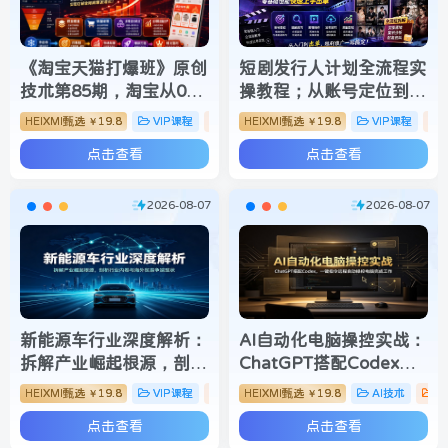
《淘宝天猫打爆班》原创
短剧发行人计划全流程实
技术第85期，淘宝从0到
操教程；从账号定位到选
爆2.0，权重搭建、销量
剧剪辑再到发布技巧，零
HEIXMI甄选
19.8
VIP课程
电商运营
HEIXMI甄选
19.8
VIP课程
￥
￥
破零、多维组合玩法、全
基础也能快速上手出单
点击查看
点击查看
周期起量投产实操教程
2026-08-07
2026-08-07
新能源车行业深度解析：
AI自动化电脑操控实战：
拆解产业崛起根源，剖析
ChatGPT搭配Codex，
行业内卷与海外贸易争端
一键指令远程自动操控电
HEIXMI甄选
19.8
VIP课程
网赚项目
HEIXMI甄选
19.8
AI技术
V
￥
￥
现状
脑完成工作
点击查看
点击查看