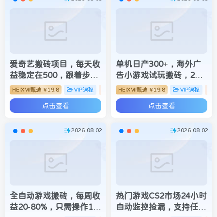
爱奇艺搬砖项目，每天收
单机日产300+，海外广
益稳定在500，跟着步骤
告小游戏试玩搬砖，24
操作、每天愿意花时间执
小时脚本全自动挂机
HEIXMI甄选
19.8
VIP课程
搬砖项目
HEIXMI甄选
19.8
VIP课程
￥
￥
行，就可以落地
点击查看
点击查看
2026-08-02
2026-08-02
全自动游戏搬砖，每周收
热门游戏CS2市场24小时
益20-80%，只需操作1-2
自动监控捡漏，支持任何