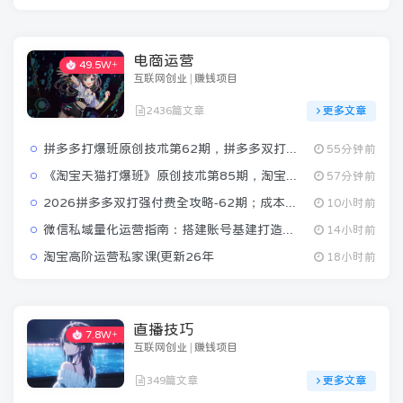
电商运营
49.5W+
互联网创业 | 赚钱项目
2436篇文章
更多文章
拼多多打爆班原创技术第62期，拼多多双打强付费，原创起店技术，稳权重高投产
55分钟前
《淘宝天猫打爆班》原创技术第85期，淘宝从0到爆2.0，权重搭建、销量破零、多维组合玩法、全周期起量投产实操教程
57分钟前
2026拼多多双打强付费全攻略-62期；成本推广加托管双剑合璧，系统讲解7种付费玩法优劣势与选择策略
10小时前
微信私域量化运营指南：搭建账号基建打造热号，脱敏风控规避运营各类高危风险
14小时前
淘宝高阶运营私家课(更新26年
18小时前
直播技巧
7.8W+
互联网创业 | 赚钱项目
349篇文章
更多文章