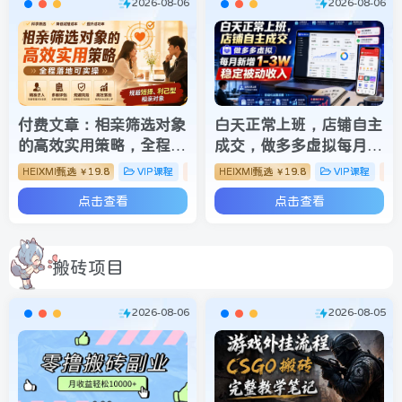
2026-08-06
2026-08-06
付费文章：相亲筛选对象
白天正常上班，店铺自主
的高效实用策略，全程落
成交，做多多虚拟每月新
地可实操，规避短择、利
增1-3W稳定被动收入
HEIXMI甄选
19.8
VIP课程
网赚项目
HEIXMI甄选
19.8
VIP课程
￥
￥
己型相亲对象
【揭秘】
点击查看
点击查看
搬砖项目
2026-08-06
2026-08-05