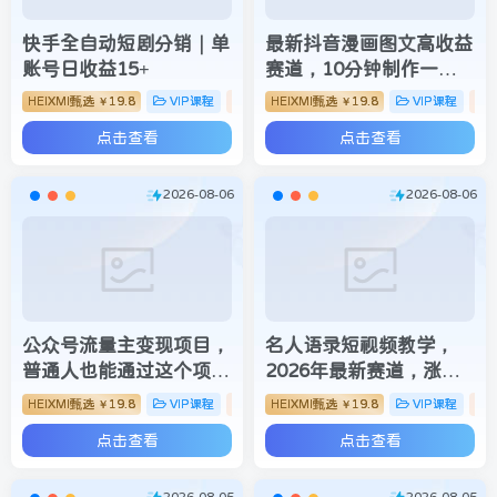
快手全自动短剧分销｜单
最新抖音漫画图文高收益
账号日收益15+
赛道，10分钟制作一个
作品，稳拿创作者伙伴计
HEIXMI甄选
19.8
VIP课程
自媒体类
HEIXMI甄选
19.8
VIP课程
￥
￥
划收益
点击查看
点击查看
2026-08-06
2026-08-06
公众号流量主变现项目，
名人语录短视频教学，
普通人也能通过这个项目
2026年最新赛道，涨粉
日入四位数(更新26年8
变现两不误
HEIXMI甄选
19.8
VIP课程
自媒体类
HEIXMI甄选
19.8
VIP课程
￥
￥
月)
点击查看
点击查看
2026-08-05
2026-08-05