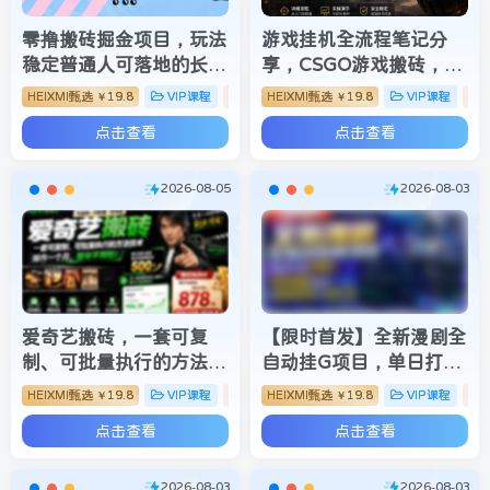
零撸搬砖掘金项目，玩法
游戏挂机全流程笔记分
稳定普通人可落地的长期
享，CSGO游戏搬砖，小
副业，月收益轻松
白看了当天学会见收益
HEIXMI甄选
19.8
VIP课程
搬砖项目
HEIXMI甄选
19.8
VIP课程
￥
￥
10000+
点击查看
点击查看
2026-08-05
2026-08-03
爱奇艺搬砖，一套可复
【限时首发】全新漫剧全
制、可批量执行的方法技
自动挂G项目，单日打金
术。操作一个月，整年不
200+，手机电脑都能
HEIXMI甄选
19.8
VIP课程
搬砖项目
HEIXMI甄选
19.8
VIP课程
￥
￥
用愁!
做，附保姆级教程及全套
点击查看
点击查看
工具【揭秘】
2026-08-03
2026-08-03