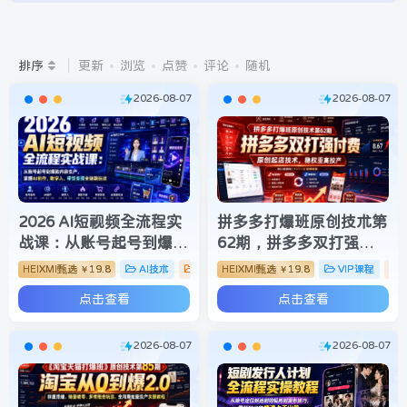
精品小圈，会员项目免费更新
热门分类
免费资源
搬砖项目
网赚项目
挂机脚本
自
搭建同款，复刻本站，月入3W+
排序
更新
浏览
点赞
评论
随机
2026-08-07
2026-08-07
2026 AI短视频全流程实
拼多多打爆班原创技术第
战课：从账号起号到爆款
62期，拼多多双打强付
内容生产，掌握AI创作、
费，原创起店技术，稳权
HEIXMI甄选
19.8
AI技术
VIP课程
HEIXMI甄选
19.8
VIP课程
￥
￥
数字人、带货变现全链路
重高投产
点击查看
点击查看
玩法
2026-08-07
2026-08-07