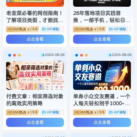
老韭菜必看的网创指南！
26年落地项目实践首
了解项目类型，才能找到
推，一部手机，轻松日入
好的项目，才能拿到想要
500+，长期稳定
HEIXMI甄选
19.8
VIP课程
网赚项目
HEIXMI甄选
19.8
VIP课程
￥
￥
的结果
点击查看
点击查看
2026-08-06
2026-08-06
付费文章：相亲筛选对象
单身小众交友赛道，一个
的高效实用策略
人每天轻松到手1000+，
落地快、见效稳【揭秘】
HEIXMI甄选
19.8
VIP课程
网赚项目
HEIXMI甄选
19.8
VIP课程
￥
￥
点击查看
点击查看