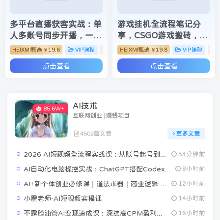
多平台直播获客实战：单
游戏挂机全流程笔记分
人多账号同步开播，一份
享，CSGO游戏搬砖，小
时间撬动多渠道精准流量
白看了当天学会见收益
HEIXMI甄选
19.8
VIP课程
直播技巧
HEIXMI甄选
19.8
VIP课程
￥
￥
点击查看
点击查看
AI技术
85.6W+
互联网创业 | 赚钱项目
4502篇文章
更多文章
2026 AI短视频全流程实战课：从账号起号到爆款内容生产，掌握AI创作、数字人、带货变现全链路玩法
53分钟前
AI自动化电脑操控实战：ChatGPT搭配Codex，一键指令远程自动操控电脑完成工作
8小时前
AI+新个体创业必修课｜道法术器｜商业逻辑·小红书流量·AI智能体｜低成本打造个人变现小生意全套教学
12小时前
小霍老师·AI短视频实操课
14小时前
不露脸油管AI变现速成课：深挖高CPM盈利领域，零出镜打造YouTube稳定收益账号
16小时前