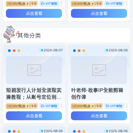
卖了2w+份，到手13w+
体、小吃配方、企业管理
HEIXMI甄选
19.8
VIP课程
自媒体类
HEIXMI甄选
19.8
VIP课程
￥
￥
四大赛道，带你从零搭建
点击查看
点击查看
个人虚拟资源变现矩阵
其他分类
2026-08-07
2026-08-06
短剧发行人计划全流程实
叶老师·故事IP全能剪辑
操教程；从账号定位到选
创作课
剧剪辑再到发布技巧，零
HEIXMI甄选
19.8
VIP课程
视频教程
HEIXMI甄选
19.8
VIP课程
￥
￥
基础也能快速上手出单
点击查看
点击查看
2026-08-06
2026-08-06