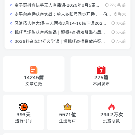
宝子哥抖音快手无人直播课-2026年8月5更新｜从基础搭建到高阶起号，稳号防封技术，搭建自动化直播变现体系
22小时前
多平台直播获客实战：单人多账号同步开播，一份时间撬动多渠道精准流量
昨天
风清扬人性大师-三天两夜3月14-16线下课2026年｜拆解人性明暗逻辑，识人避坑，千万粉涨粉+直播百倍变现实战教学
3天前
视频号矩阵获客系统课｜视频+直播双引擎布局，单人搭建50账号矩阵玩法，流量入池、搜索占位、全域引流沉淀私域全流程教学
5天前
2026抖音本地推必学课｜短视频直播投放答疑全覆盖，手机电脑双端操作，团购线索双模式高效获客
7天前
14245篇
275篇
文章总数
本周发布
393天
5571位
294.2万次
运行时间
注册用户
浏览总数