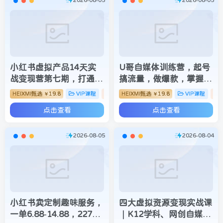
小红书虚拟产品14天实
U哥自媒体训练营，起号
战变现营第七期，打通从
搞流量，做爆款，掌握稳
选品、原创产品、内容引
定做号能力，把自媒体变
HEIXMI甄选
19.8
VIP课程
自媒体类
HEIXMI甄选
19.8
VIP课程
￥
￥
流到多渠道成交全链路
成可持续稳定的增收渠道
点击查看
点击查看
2026-08-05
2026-08-04
小红书卖定制趣味服务，
四大虚拟资源变现实战课
一单6.88-14.88，227天
｜K12学科、网创自媒