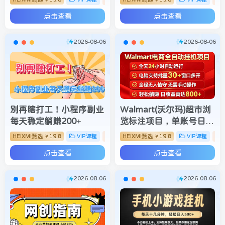
现状
规则×双轨爆发×回款全流
点击查看
点击查看
程
2026-08-06
2026-08-06
别再瞎打工！小程序副业
Walmart(沃尔玛)超市浏
每天稳定躺赚200+
览标注项目，单账号日收
益20+单电脑日收益可达
HEIXMI甄选
19.8
VIP课程
网赚项目
HEIXMI甄选
19.8
VIP课程
￥
￥
800+带分佣机制【揭
点击查看
点击查看
秘】
2026-08-06
2026-08-06