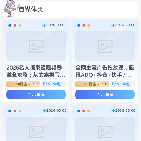
自媒体类
2026-08-06
2026-08-06
2026名人语录短视频赛
全网主流广告投放课，腾
道全攻略；从文案撰写到
讯ADQ / 抖音 / 快手 / B
声音克隆部署，系统掌握
站实操教学，手把手教投
HEIXMI甄选
19.8
VIP课程
自媒体类
HEIXMI甄选
19.8
VIP课程
￥
￥
涨粉变现双赢制作技术
手赚钱变现，全套变现拆
点击查看
点击查看
解稳定出单
2026-08-06
2026-08-06