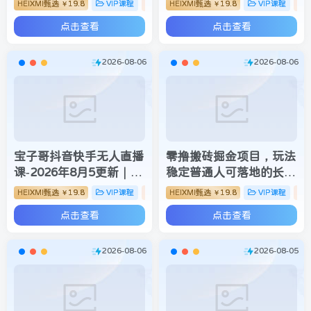
HEIXMI甄选
19.8
VIP课程
创业分享
HEIXMI甄选
19.8
VIP课程
￥
￥
实战+个人成长全闭环教
轻松开启直播变现之路
点击查看
点击查看
程
(更新2026年08月06日)
2026-08-06
2026-08-06
宝子哥抖音快手无人直播
零撸搬砖掘金项目，玩法
课-2026年8月5更新｜从
稳定普通人可落地的长期
基础搭建到高阶起号，稳
副业，月收益轻松
HEIXMI甄选
19.8
VIP课程
直播技巧
HEIXMI甄选
19.8
VIP课程
￥
￥
号防封技术，搭建自动化
10000+
点击查看
点击查看
直播变现体系
2026-08-06
2026-08-05