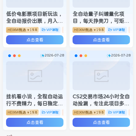
低价电影票项目新玩法，
全自动量子纠缠量化项
全自动报价出票，月入
目，每天挣美刀，可矩阵
6000+，附保姆级教程
放大！
HEIXMI甄选
19.8
VIP课程
脚本挂机
HEIXMI甄选
19.8
VIP课程
￥
￥
【揭秘】
点击查看
点击查看
2026-07-28
2026-07-28
挂机看小说，全程自动运
CS2交易市场24小时全自
行不费精力，每日稳定赚
动捡漏，专注此项目多
三百
年，视频登各种方式验
HEIXMI甄选
19.8
VIP课程
脚本挂机
HEIXMI甄选
19.8
VIP课程
￥
￥
证，欢迎咨询，全程只需
点击查看
点击查看
自己的手机就可完成所有
操作【揭秘】