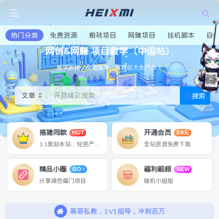
热门分类
免费资源
搬砖项目
网赚项目
挂机脚本
自
网创&网赚 项目教学（中国站）
稳定收益
文章
开启精彩搜索
搜索
搭建同款
开通会员
HOT
59元
1:1复刻本站，轻资产创业
全站资源免费下载
精品小圈
福利视频
GO
NEW
精品小圈，会员项目免费更新
分享绿色偏门项目
随机小姐姐
搭建同款，复刻本站，月入3W+
黑哥私教，1V1指导，冲刺百万