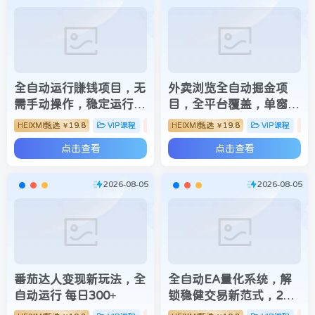
全自动运行賺钱项目，无
外卖浏览全自动掘金项
需手动操作，稳定运行长
目，全平台覆盖，单窗口
期可做，新手副业首选
一天30+，可批量矩阵
HEIXMI甄选
19.8
VIP课程
脚本挂机
HEIXMI甄选
19.8
VIP课程
￥
￥
【揭秘】
做，轻松日入500+【揭
点击查看
点击查看
秘】
2026-08-05
2026-08-05
番茄达人变现新玩法，全
全自动EA量化系统，解
自动运行 每日300+
锁稳健交易新范式，24
小时不断交易，日入