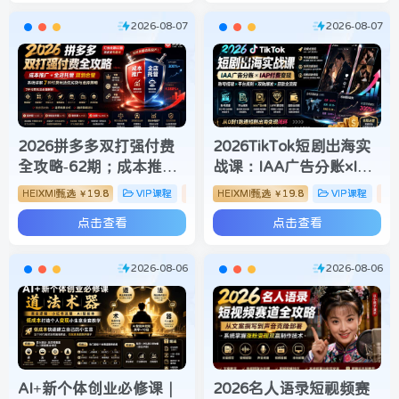
2026-08-07
2026-08-07
2026拼多多双打强付费
2026TikTok短剧出海实
全攻略-62期；成本推广
战课：IAA广告分账×IAP
加托管双剑合璧，系统讲
付费变现×账号搭建×平台
HEIXMI甄选
19.8
VIP课程
电商运营
HEIXMI甄选
19.8
VIP课程
￥
￥
解7种付费玩法优劣势与
规则×双轨爆发×回款全流
点击查看
点击查看
选择策略
程
2026-08-06
2026-08-06
AI+新个体创业必修课｜
2026名人语录短视频赛