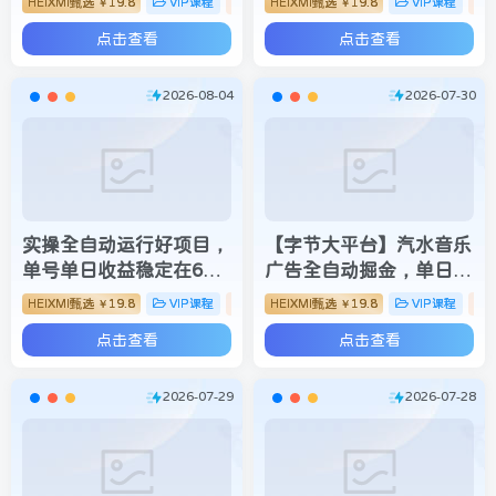
HEIXMI甄选
19.8
VIP课程
脚本挂机
HEIXMI甄选
19.8
VIP课程
￥
￥
500+，当天收益当天到
点击查看
点击查看
账，无需熬夜盯盘，解放
双手，时间自由【揭秘】
2026-08-04
2026-07-30
实操全自动运行好项目，
【字节大平台】汽水音乐
单号单日收益稳定在60
广告全自动掘金，单日产
以上，稳定收益快，小白
出330+，附详细教程及
HEIXMI甄选
19.8
VIP课程
脚本挂机
HEIXMI甄选
19.8
VIP课程
￥
￥
副业首选【揭秘】
全套工具【揭秘】
点击查看
点击查看
2026-07-29
2026-07-28