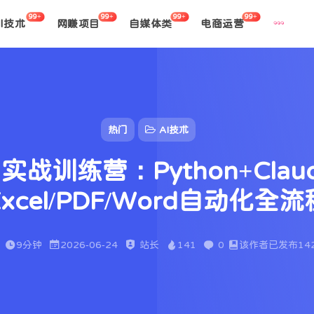
99+
99+
99+
99+
AI技术
网赚项目
自媒体类
电商运营
热门
AI技术
战训练营：Python+Claud
Excel/PDF/Word自动化全流
9分钟
2026-06-24
站长
141
0
该作者已发布14