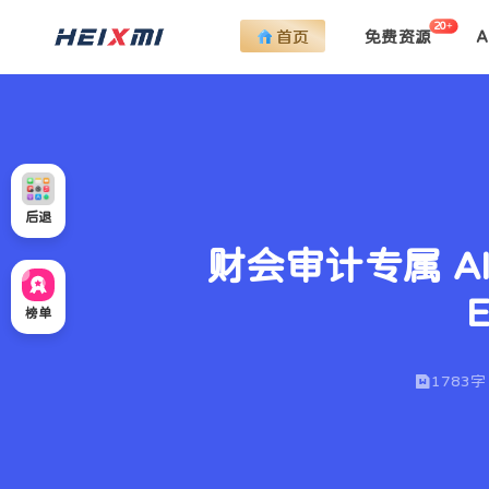
20+
首页
免费资源
后退
财会审计专属 AI实
榜单
1783字