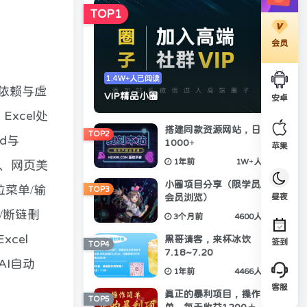
TOP1
会员
1.4W+人已阅读
依赖与虚
VIP精品小圈
安卓
Excel处
搭建同款资源网站，日入
TOP2
md与
1000+
苹果
1年前
1W+人已阅读
析、网页美
小圈项目分享（限学员/钻石
拉菜单/输
TOP3
昼夜
会员浏览）
/断链删
3个月前
4600人已阅读
cel
黑哥请客，来杯冰饮
签到
TOP4
7.18~7.20
AI自动
1年前
4466人已阅读
客服
真正的暴利项目，操作简
TOP5