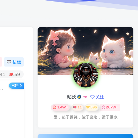
私信
41
59
已售 9
营：Python+Claude Code+VBA，Excel/PDF/Word自动化全流程
站长
关注
1.4W+
11
596
267W+
爱，起于微笑，浓于亲吻，逝于泪水