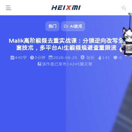
热门
AI技术
Malik高阶视频去重实战课：分镜逆向改写全
套技术，多平台AI生视频规避查重限流
440字
3分钟
2026-06-25
站长
141
0
该作者已发布14245篇文章