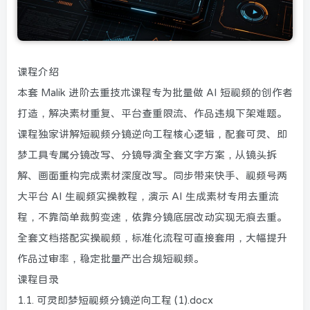
课程介绍
本套 Malik 进阶去重技术课程专为批量做 AI 短视频的创作者
打造，解决素材重复、平台查重限流、作品违规下架难题。
课程独家讲解短视频分镜逆向工程核心逻辑，配套可灵、即
梦工具专属分镜改写、分镜导演全套文字方案，从镜头拆
解、画面重构完成素材深度改写。同步带来快手、视频号两
大平台 AI 生视频实操教程，演示 AI 生成素材专用去重流
程，不靠简单裁剪变速，依靠分镜底层改动实现无痕去重。
全套文档搭配实操视频，标准化流程可直接套用，大幅提升
作品过审率，稳定批量产出合规短视频。
课程目录
1.1. 可灵即梦短视频分镜逆向工程 (1).docx