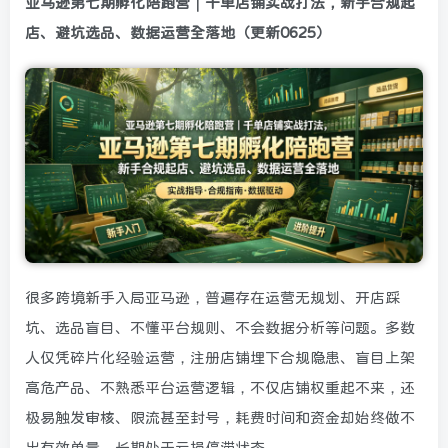
亚马逊第七期孵化陪跑营｜千单店铺实战打法，新手合规起
店、避坑选品、数据运营全落地（更新0625）
很多跨境新手入局亚马逊，普遍存在运营无规划、开店踩
坑、选品盲目、不懂平台规则、不会数据分析等问题。多数
人仅凭碎片化经验运营，注册店铺埋下合规隐患、盲目上架
高危产品、不熟悉平台运营逻辑，不仅店铺权重起不来，还
极易触发审核、限流甚至封号，耗费时间和资金却始终做不
出有效单量，长期处于亏损停滞状态。