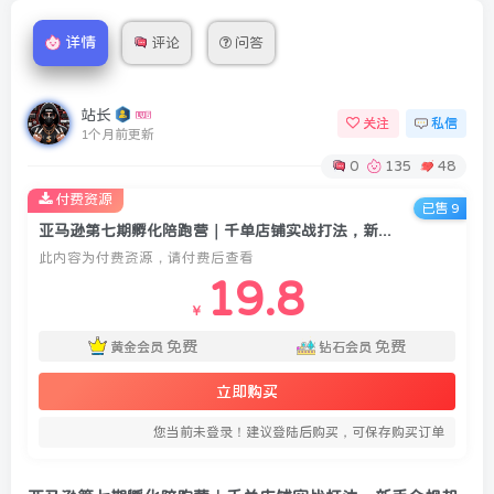
详情
评论
问答
站长
关注
私信
1个月前更新
0
135
48
付费资源
已售 9
亚马逊第七期孵化陪跑营｜千单店铺实战打法，新手合规起店、避坑选品、数据运营全落地(更新0625)
此内容为付费资源，请付费后查看
19.8
￥
免费
免费
黄金会员
钻石会员
立即购买
您当前未登录！建议登陆后购买，可保存购买订单