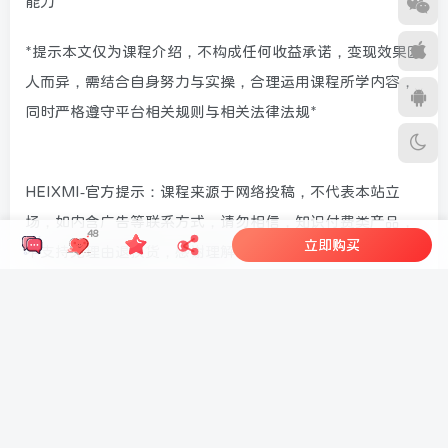
能力
*提示本文仅为课程介绍，不构成任何收益承诺，变现效果因
人而异，需结合自身努力与实操，合理运用课程所学内容，
同时严格遵守平台相关规则与相关法律法规*
HEIXMI-官方提示：课程来源于网络投稿，不代表本站立
场，如内含广告等联系方式，请勿相信，知识付费类产品，
48
立即购买
不支持无理由退换货，感谢理解！
开通会员享30天下载特权
©
版权声明
亚马逊第七期孵化陪跑营｜千单店
铺实战打法，新手合规起店、避坑
选品、数据运营全落地(更新0625) -