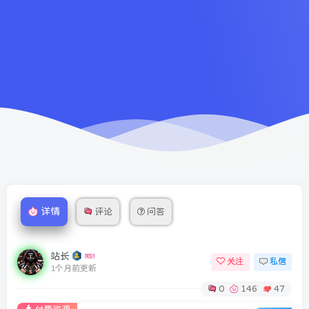
详情
评论
问答
站长
关注
私信
1个月前更新
0
146
47