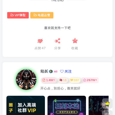
THE END
VIP课程
电商运营
喜欢就支持一下吧
点赞
47
分享
收藏
站长
关注
1.4W+
11
597
267W+
开心点，别担心，微笑就好