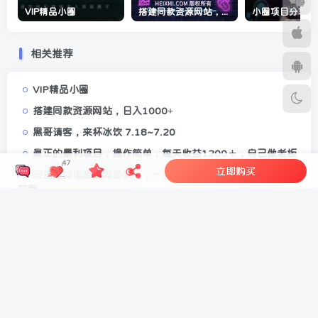
VIP精品小圈
搭建同款资源网站，日入1000+
相关推荐
VIP精品小圈
搭建同款资源网站，日入1000+
黑哥请客，来杯冰饮 7.18~7.20
真正的暴利项目，操作简单，每天收益1200＋，自己做老板
47
立即购买
闲鱼虚拟电商保姆级教程，一鱼多吃，能卖资料能打粉能做
拉新
日入100+零撸项目 不看广告 手机可做 新手小白可以做 时间
自由
游戏全自动搬砖技术，日入千元，新手小白当天上手！
最新2025年挂机项目合集，一套课程全部讲完，找项目看这
一个课程就够了！
稳定日入300＋，小众信息查询蓝海项目，全程懒人式托管，
解放你的时间