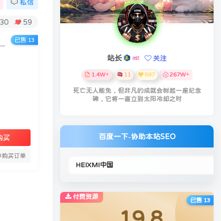
私信
30
59
已售 13
好做的项目：自动掘金项目，小白轻易上手，单日轻松收入500+【揭秘】
站长
关注
1.4W+
11
597
267W+
死亡无人能免，但非凡的成就会树起一座纪念
碑，它将一直立到太阳冷却之时
百度一下-协助本站SEO
购买
存购买订单
付费资源
已售 13
19.8