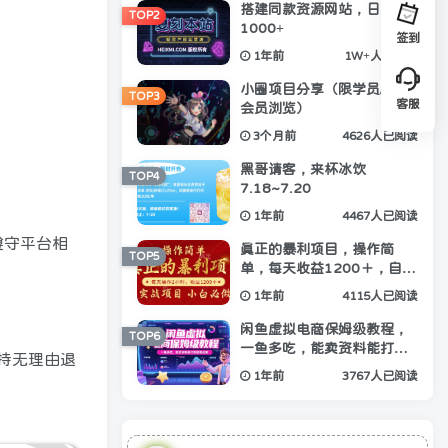
搭建同款资源网站，日入
TOP2
1000+
签到
1年前
1W+人已阅读
小圈项目分享（限学员/钻石
TOP3
客服
会员浏览）
3个月前
4626人已阅读
黑哥请客，来杯冰饮
TOP4
7.18~7.20
1年前
4467人已阅读
遵守平台相
真正的暴利项目，操作简
TOP5
单，每天收益1200＋，自己
做老板
1年前
4115人已阅读
闲鱼虚拟电商保姆级教程，
TOP6
一鱼多吃，能卖资料能打粉
支持无理由退
能做拉新
1年前
3767人已阅读