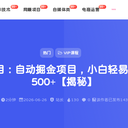
99+
99+
99+
99+
AI技术
网赚项目
自媒体类
电商运营
热门
VIP课程
项目：自动掘金项目，小白轻
500+【揭秘】
2分钟
2026-06-26
站长
130
0
该作者已发布143