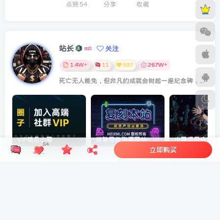
点赞
54
分享
收藏
站长
关注
1.4W+
11
597
267W+
死亡无人能免，但非凡的成就会树起一座纪念碑，它将一直立到太阳冷却之时
VIP精品小圈
搭建同款资源网站，日入1000+
54
立即购买
相关推荐
VIP精品小圈
搭建同款资源网站，日入1000+