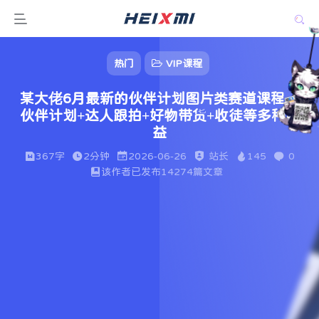
热门
VIP课程
某大佬6月最新的伙伴计划图片类赛道课程，
伙伴计划+达人跟拍+好物带货+收徒等多种收
益
367字
2分钟
2026-06-26
站长
145
0
该作者已发布14274篇文章