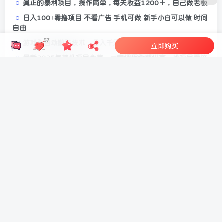
真正的暴利项目，操作简单，每天收益1200＋，自己做老板
日入100+零撸项目 不看广告 手机可做 新手小白可以做 时间
自由
57
游戏全自动搬砖技术，日入千元，新手小白当天上手！
立即购买
最新2025年挂机项目合集，一套课程全部讲完，找项目看这
一个课程就够了！
携程酒店采集，操作简单无脑，只需进行浏览即可，平台随
做随结，没有门槛，挣米竟是如此容易【揭秘】
2025快递掘金全新玩法，新手小白当天上手，轻松月入四位
数！
稳定日入300＋，小众信息查询蓝海项目，全程懒人式托管，
解放你的时间
评论
抢沙发
请登录后发表评论