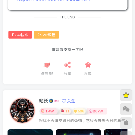
THE END
AI技术
VIP课程
喜欢就支持一下吧
点赞
55
分享
收藏
站长
关注
1.4W+
11
596
267W+
担忧不会清空明日的烦恼，它只会丧失今日的勇气