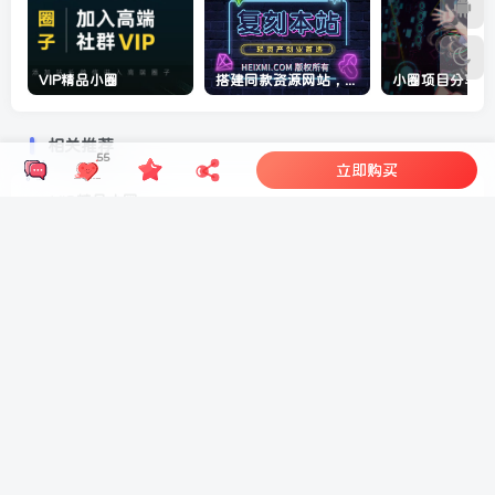
VIP精品小圈
搭建同款资源网站，日入1000+
相关推荐
55
立即购买
VIP精品小圈
搭建同款资源网站，日入1000+
黑哥请客，来杯冰饮 7.18~7.20
真正的暴利项目，操作简单，每天收益1200＋，自己做老板
日入100+零撸项目 不看广告 手机可做 新手小白可以做 时间
自由
游戏全自动搬砖技术，日入千元，新手小白当天上手！
最新2025年挂机项目合集，一套课程全部讲完，找项目看这
一个课程就够了！
AIphanovel自动阅读：24小时躺赚美金攻略，不需要人工干