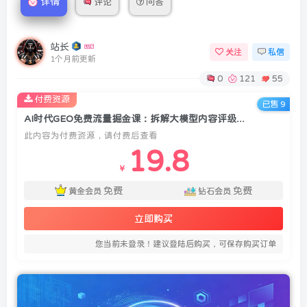
详情
评论
问答
站长
关注
私信
1个月前更新
0
121
55
付费资源
已售 9
AI时代GEO免费流量掘金课：拆解大模型内容评级标准，零成本借AI持续精准引流获客
此内容为付费资源，请付费后查看
19.8
￥
免费
免费
黄金会员
钻石会员
立即购买
您当前未登录！建议登陆后购买，可保存购买订单