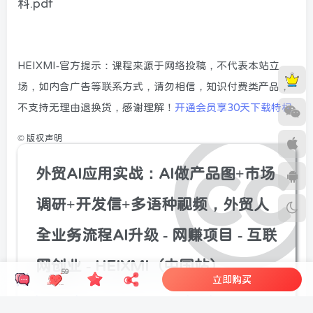
料.pdf
HEIXMI-官方提示：课程来源于网络投稿，不代表本站立
场，如内含广告等联系方式，请勿相信，知识付费类产品，
不支持无理由退换货，感谢理解！
开通会员享30天下载特权
©
版权声明
外贸AI应用实战：AI做产品图+市场
调研+开发信+多语种视频，外贸人
全业务流程AI升级 - 网赚项目 - 互联
网创业 - HEIXMI（中国站）
59
立即购买
https://heixmi.com/79162.html