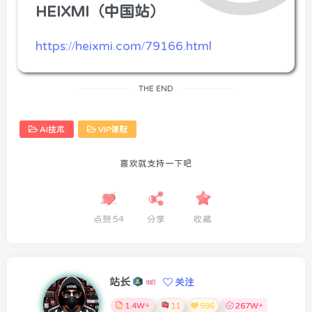
HEIXMI（中国站）
https://heixmi.com/79166.html
THE END
AI技术
VIP课程
喜欢就支持一下吧
点赞
54
分享
收藏
站长
关注
1.4W+
11
596
267W+