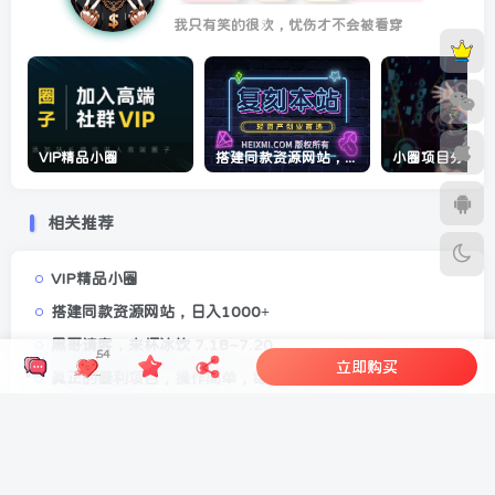
我只有笑的很欢，忧伤才不会被看穿
VIP精品小圈
搭建同款资源网站，日入1000+
相关推荐
VIP精品小圈
搭建同款资源网站，日入1000+
黑哥请客，来杯冰饮 7.18~7.20
54
立即购买
真正的暴利项目，操作简单，每天收益1200＋，自己做老板
日入100+零撸项目 不看广告 手机可做 新手小白可以做 时间
自由
游戏全自动搬砖技术，日入千元，新手小白当天上手！