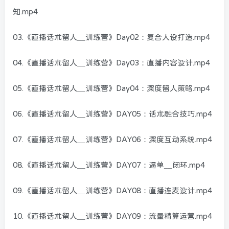
知.mp4
03.《直播话术留人__训练营》Day02：复合人设打造.mp4
04.《直播话术留人__训练营》Day03：直播内容设计.mp4
05.《直播话术留人__训练营》Day04：深度留人策略.mp4
06.《直播话术留人__训练营》DAY05：话术融合技巧.mp4
07.《直播话术留人__训练营》DAY06：深度互动系统.mp4
08.《直播话术留人__训练营》DAY07：逼单__闭环.mp4
09.《直播话术留人__训练营》DAY08：直播连麦设计.mp4
10.《直播话术留人__训练营》DAY09：流量精算运营.mp4