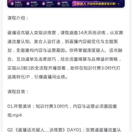
课程介绍：
直播话术留人变现训练营，课程涵盖14天系统训练，从双赛
道流量认知、复合人设打造，到直播内容视觉化与主题策
划，全面重构内容与运营基因。你将掌握深度留人、话术融
合、互动逼单及连麦技巧，结合流量精算与品牌溢价策略，
实现从0到1的全流程开播部署，助你在知识付费3.0时代打
造高转化IP，引爆直播间业绩。
课程目录：
01.开营演讲：知识付费3.0时代，内容与运营必须基因重
组.mp4
02.《直播话术留人__训练营》DAY01：双赛道直播流量认