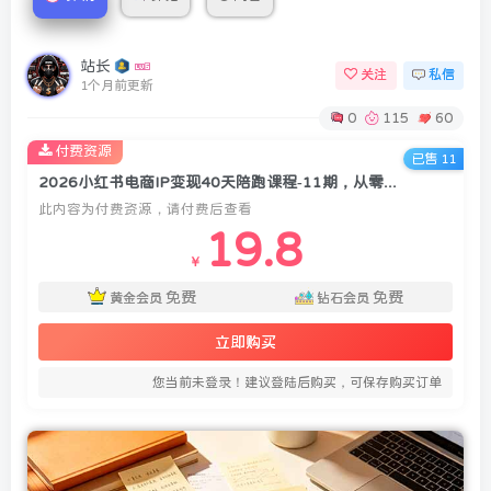
站长
关注
私信
1个月前更新
0
115
60
付费资源
已售 11
2026小红书电商IP变现40天陪跑课程-11期，从零打造个人品牌，全流程教学账号运营与变现
此内容为付费资源，请付费后查看
19.8
￥
免费
免费
黄金会员
钻石会员
立即购买
您当前未登录！建议登陆后购买，可保存购买订单