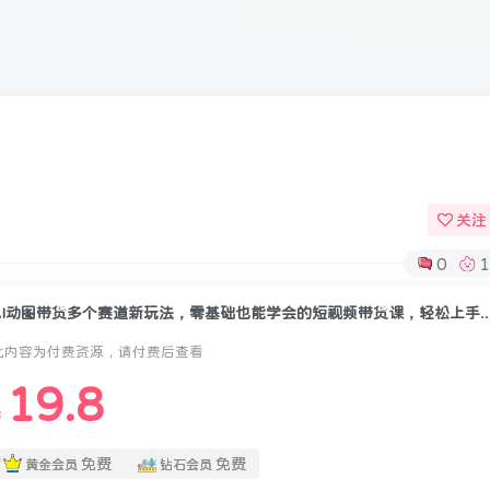
关注
0
1
AI动图带货多个赛道新玩法，零基础也能学会的短视频带货
此内容为付费资源，请付费后查看
19.8
￥
免费
免费
黄金会员
钻石会员