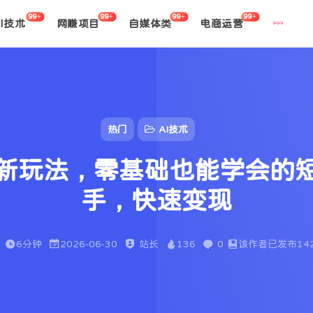
99+
99+
99+
99+
AI技术
网赚项目
自媒体类
电商运营
热门
AI技术
道新玩法，零基础也能学会的
手，快速变现
6分钟
2026-06-30
站长
136
0
该作者已发布14