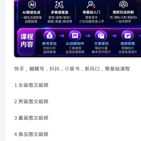
快手，蝴蝶号，抖抖，小某书，新风口，零基础课程
1.女装图文视频
2.男装图文视频
3.童装图文视频
4.食品图文视频