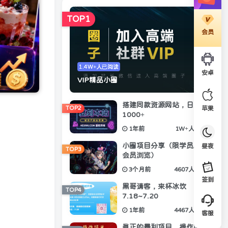
TOP1
会员
1.4W+人已阅读
安卓
VIP精品小圈
搭建同款资源网站，日入
TOP2
苹果
1000+
1年前
1W+人已阅读
小圈项目分享（限学员/钻石
昼夜
TOP3
会员浏览）
3个月前
4607人已阅读
签到
黑哥请客，来杯冰饮
TOP4
7.18~7.20
1年前
4467人已阅读
客服
真正的暴利项目，操作简