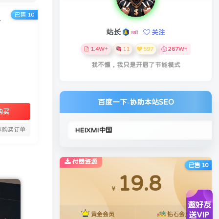
已售 10
规划自己的生活
站长
关注
1.4W+
11
597
267W+
我不懒，我只是开启了节能模式
百度一下-协助本站SEO
购买
存购买订单
付费资源
已售 10
19.8
￥
黄金会员
钻石会员