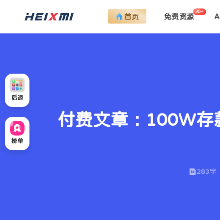
20+
首页
免费资源
后退
付费文章：100W
榜单
283字