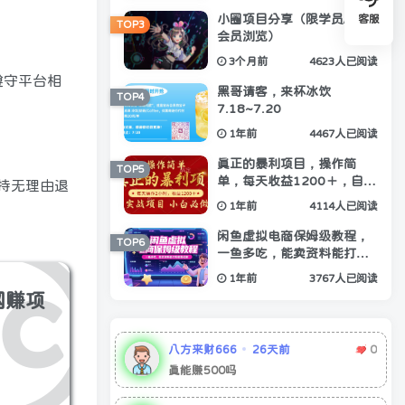
小圈项目分享（限学员/钻石
客服
TOP3
。
会员浏览）
3个月前
4623人已阅读
遵守平台相
黑哥请客，来杯冰饮
TOP4
7.18~7.20
1年前
4467人已阅读
真正的暴利项目，操作简
TOP5
单，每天收益1200＋，自己
支持无理由退
做老板
1年前
4114人已阅读
闲鱼虚拟电商保姆级教程，
TOP6
一鱼多吃，能卖资料能打粉
能做拉新
1年前
3767人已阅读
网赚项
八方来财666
26天前
0
真能赚500吗