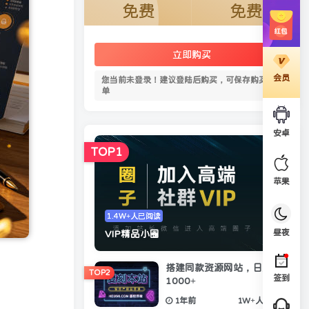
免费
免费
立即购买
会员
您当前未登录！建议登陆后购买，可保存购买订
单
安卓
TOP1
苹果
1.4W+人已阅读
昼夜
VIP精品小圈
搭建同款资源网站，日入
TOP2
签到
1000+
1年前
1W+人已阅读