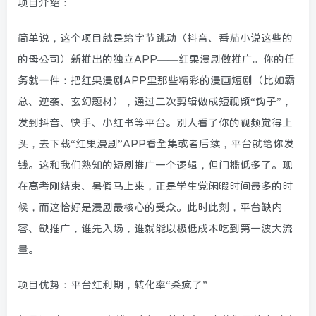
项目介绍：
简单说，这个项目就是给字节跳动（抖音、番茄小说这些的
的母公司）新推出的独立APP——红果漫剧做推广。你的任
务就一件：把红果漫剧APP里那些精彩的漫画短剧（比如霸
总、逆袭、玄幻题材），通过二次剪辑做成短视频“钩子”，
发到抖音、快手、小红书等平台。别人看了你的视频觉得上
头，去下载“红果漫剧”APP看全集或者后续，平台就给你发
钱。这和我们熟知的短剧推广一个逻辑，但门槛低多了。现
在高考刚结束、暑假马上来，正是学生党闲暇时间最多的时
候，而这恰好是漫剧最核心的受众。此时此刻，平台缺内
容、缺推广，谁先入场，谁就能以极低成本吃到第一波大流
量。
项目优势：平台红利期，转化率“杀疯了”