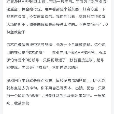
红果漫剧APP刚刚上线，市场一片空白。字节为了给它引流
砸重金，佣金给得足。用户看到是个新东西，好奇心重，下
载意愿极强，没有审美疲劳。我用后台看，这段时间很多刚
入场的新手，收益曲线都是直接往上冲的。不需要“养号”，0
粉丝就能干
你不用像做传统带货号那样，先发一个月视频攒粉。这个项
目的核心是“搜索逻辑”——你引导用户去APP搜剧名。所以
哪怕你是个0粉新号，只要视频爆了，钱就直接进账，起号
即变现。内容天生“有瘾”，不用你绞尽脑汁
漫剧内容本身就是爽点密集、反转多的浓缩剧情。用户天然
就有点进去的冲动。你不用自己写脚本、出镜、配音，只需
当一个聪明的“裁缝”，把最精彩的片段剪出来就行。一鱼多
吃，收益翻倍