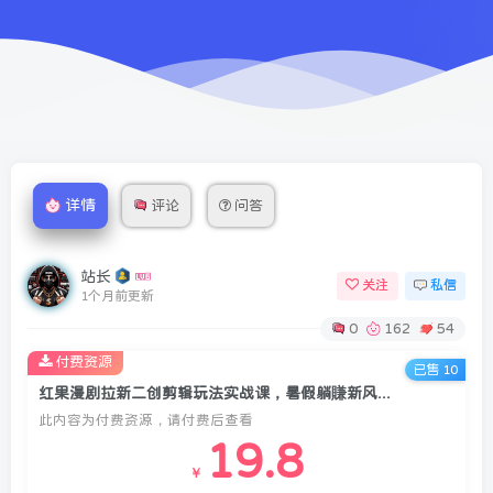
详情
评论
问答
站长
关注
私信
1个月前更新
0
162
54
付费资源
已售 10
红果漫剧拉新二创剪辑玩法实战课，暑假躺賺新风口，单个新用户佣金7米，日入4位数
此内容为付费资源，请付费后查看
19.8
￥